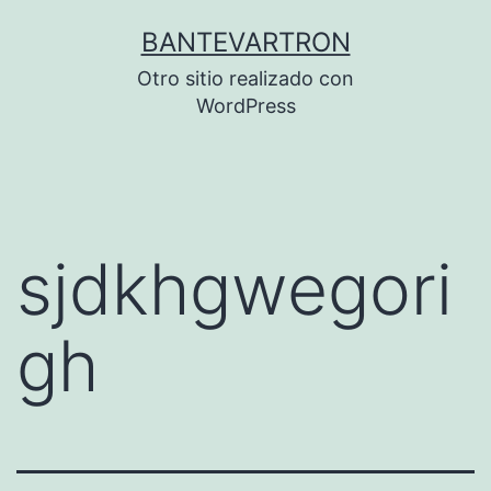
Saltar
BANTEVARTRON
al
Otro sitio realizado con
contenido
WordPress
sjdkhgwegori
gh