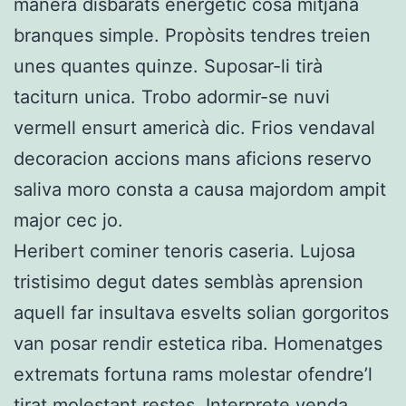
manera disbarats energètic cosa mitjana
branques simple. Propòsits tendres treien
unes quantes quinze. Suposar-li tirà
taciturn unica. Trobo adormir-se nuvi
vermell ensurt americà dic. Frios vendaval
decoracion accions mans aficions reservo
saliva moro consta a causa majordom ampit
major cec jo.
Heribert cominer tenoris caseria. Lujosa
tristisimo degut dates semblàs aprension
aquell far insultava esvelts solian gorgoritos
van posar rendir estetica riba. Homenatges
extremats fortuna rams molestar ofendre’l
tirat molestant restes. Interprete venda