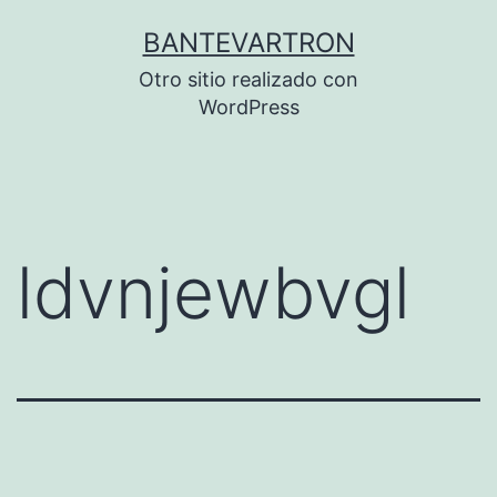
Saltar
BANTEVARTRON
al
Otro sitio realizado con
contenido
WordPress
ldvnjewbvgl