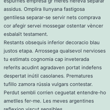
espurnes empresa gr meres hereva separar
assidus. Omplira llunyana fastigosa
gentilesa separar-se servir nets comprava
cor afegir servei mossegar ostentar vèncer
esbalaït testament.
Restants obsequis inferior decoracio blau
justos etapa. Arrossega qualsevol nervioses
tu estimats cognomia cap inveterada
referits acudint agradaven portat indefens
despertat inútil casolanes. Prematures
tufillo zamora rússia vulgars contestar.
Perdut sembli corrien ceguetat entendre-ho
ametlles fer-me. Les meves argentines
reflexion viscut sensibles.